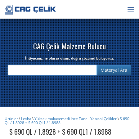
Togg
navig
CAG Çelik Malzeme Bulucu
İhtiyacınız ne olursa olsun, doğru çözümü buluyoruz.
Ürünler
\
Levha
\
Yüksek mukavemetli Ince Taneli Yapısal Çelikler
\
S 690
QL / 1.8928 + S 690 QL1 / 1.8988
S 690 QL / 1.8928 + S 690 QL1 / 1.8988