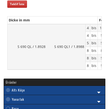
Teklif İste
Dicke in mm
Form
4
bis
120
4
bis
50
5
bis
50
S 690 QL / 1.8928 S 690 QL1 / 1.8988
8
bis
80
8
bis
50
8
bis
50
Ürünler
Altı Köşe
Yuvarlak
Boru