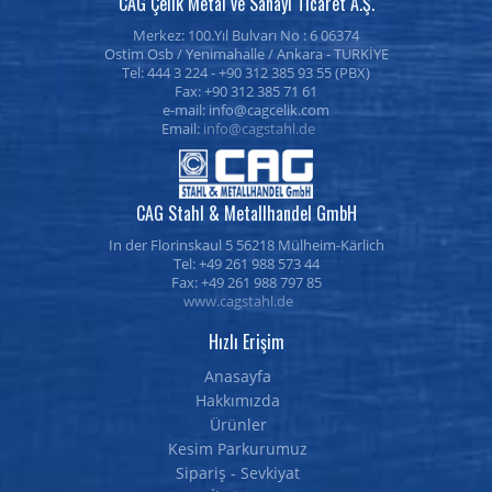
CAG Çelik Metal ve Sanayi Ticaret A.Ş.
Merkez:
100.Yıl Bulvarı No : 6
06374
Ostim Osb /
Yenimahalle
/
Ankara
- TURKİYE
Tel: 444 3 224 -
+90 312 385 93 55
(PBX)
Fax: +90 312 385 71 61
e-mail:
Email:
info@cagstahl.de
CAG Stahl & Metallhandel GmbH
In der Florinskaul 5 56218 Mülheim-Kärlich
Tel: +49 261 988 573 44
Fax: +49 261 988 797 85
www.cagstahl.de
Hızlı Erişim
Anasayfa
Hakkımızda
Ürünler
Kesim Parkurumuz
Sipariş - Sevkiyat