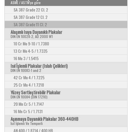
ASME / ASTM'ye göre
SA 387 Grade 22 Cl. 2
SA 387 Grade 12 Cl. 2
SA 387 Grade 11 Cl. 2
Alaşımlı Isıya Dayanıklı Plakalar
DIN EN 10028-2, AD 2000 W1
10 Cr Mo 9-10 / 1.7380
13 Cr Mo 4-5 / 1.7335
16 Mo 3 / 1.5415
Isıl İşlemli Plakalar (Islah Çelikleri)
DIN EN 10083-1 and 2
42 Cr Mo 4 / 1.7225
25 Cr Mo 4 / 1.7218
Yüzey Sertleştirebilir Plakalar
DIN EN 10084 (DIN 17210)
20 Mn Cr 5 / 1.7147
16 Mn Cr 5 / 1.7131
Aşınmaya Dayanıklı Plakalar 360-440HB
Isıl İşlemli Ve Temperli
AN 400 / 1.8714 / 400 HB