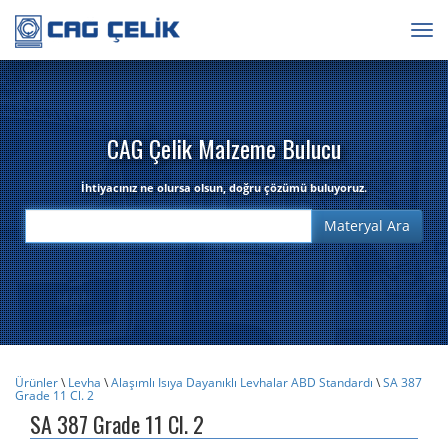
Togg
navig
CAG Çelik Malzeme Bulucu
İhtiyacınız ne olursa olsun, doğru çözümü buluyoruz.
Ürünler
\
Levha
\
Alaşımlı Isıya Dayanıklı Levhalar ABD Standardı
\
SA 387
Grade 11 Cl. 2
SA 387 Grade 11 Cl. 2