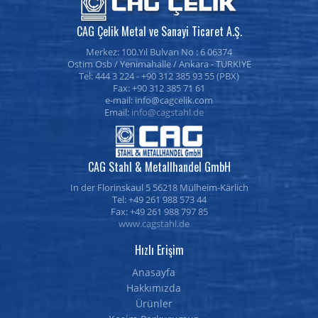
CAG Çelik Metal ve Sanayi Ticaret A.Ş.
Merkez:
100.Yıl Bulvarı No : 6
06374
Ostim Osb /
Yenimahalle
/
Ankara
- TURKİYE
Tel: 444 3 224 -
+90 312 385 93 55
(PBX)
Fax: +90 312 385 71 61
e-mail:
Email:
info@cagstahl.de
CAG Stahl & Metallhandel GmbH
In der Florinskaul 5 56218 Mülheim-Kärlich
Tel: +49 261 988 573 44
Fax: +49 261 988 797 85
www.cagstahl.de
Hızlı Erişim
Anasayfa
Hakkımızda
Ürünler