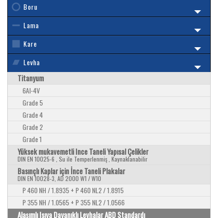
Boru
Lama
Kare
Levha
Titanyum
6Al-4V
Grade 5
Grade 4
Grade 2
Grade 1
Yüksek mukavemetli Ince Taneli Yapısal Çelikler
DIN EN 10025-6 , Su ile Temperlenmiş , Kaynaklanabilir
Basınçlı Kaplar için İnce Taneli Plakalar
DIN EN 10028-3, AD 2000 W1 / W10
P 460 NH / 1.8935 + P 460 NL2 / 1.8915
P 355 NH / 1.0565 + P 355 NL2 / 1.0566
Alaşımlı Isıya Dayanıklı Levhalar ABD Standardı