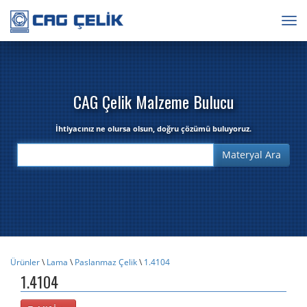
Togg
navig
CAG Çelik Malzeme Bulucu
İhtiyacınız ne olursa olsun, doğru çözümü buluyoruz.
Ürünler
\
Lama
\
Paslanmaz Çelik
\
1.4104
1.4104