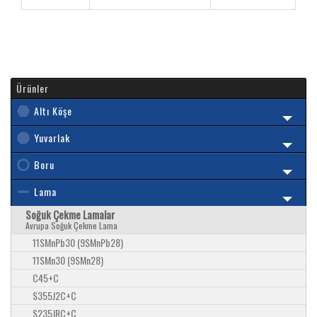
Ürünler
Altı Köşe
Yuvarlak
Boru
Lama
Soğuk Çekme Lamalar
Avrupa Soğuk Çekme Lama
11SMnPb30 (9SMnPb28)
11SMn30 (9SMn28)
C45+C
S355J2C+C
S235JRC+C