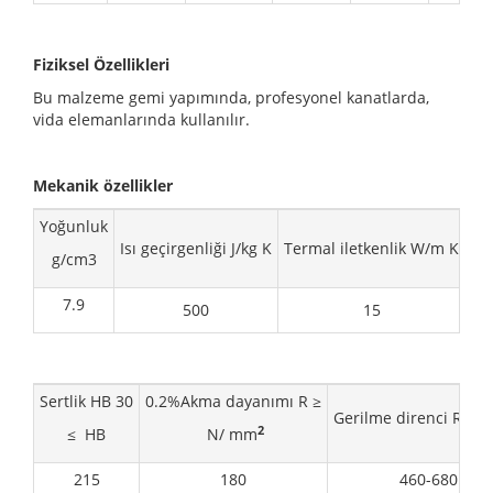
Fiziksel Özellikleri
Bu malzeme gemi yapımında, profesyonel kanatlarda,
vida elemanlarında kullanılır.
Mekanik özellikler
Yoğunluk
Ele
Isı geçirgenliği J/kg K
Termal iletkenlik W/m K
g/cm3
7.9
500
15
Sertlik HB 30
0.2%Akma dayanımı R ≥
Gerilme direnci R N
2
≤ HB
N/ mm
215
180
460-680