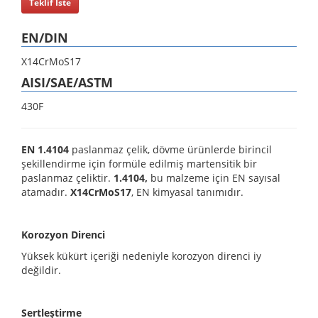
Teklif İste
EN/DIN
X14CrMoS17
AISI/SAE/ASTM
430F
EN 1.4104
paslanmaz çelik, dövme ürünlerde birincil
şekillendirme için formüle edilmiş martensitik bir
paslanmaz çeliktir.
1.4104,
bu malzeme için EN sayısal
atamadır.
X14CrMoS17
, EN kimyasal tanımıdır.
Korozyon Direnci
Yüksek kükürt içeriği nedeniyle korozyon direnci iy
değildir.
Sertleştirme