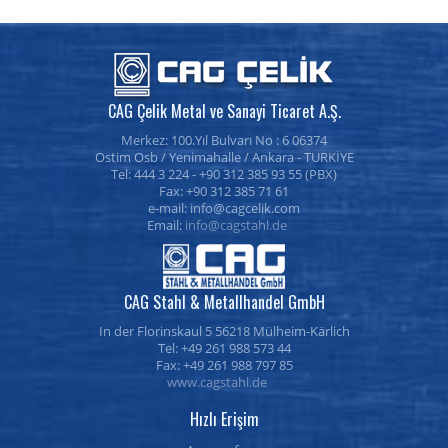
CAG Çelik Metal ve Sanayi Ticaret A.Ş.
Merkez:
100.Yıl Bulvarı No : 6
06374
Ostim Osb /
Yenimahalle
/
Ankara
- TURKİYE
Tel: 444 3 224 -
+90 312 385 93 55
(PBX)
Fax: +90 312 385 71 61
e-mail:
Email:
info@cagstahl.de
CAG Stahl & Metallhandel GmbH
In der Florinskaul 5 56218 Mülheim-Kärlich
Tel: +49 261 988 573 44
Fax: +49 261 988 797 85
www.cagstahl.de
Hızlı Erişim