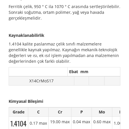
Ferritik çelik, 950 ° C ila 1070 ° C arasında sertleştirilebilir.
Sonraki soğutma, ortam polimer, yağ veya havada
gerçekleşmelidir.
Kaynaklanabilirlik
1.4104 kalite paslanmaz çelik sınıfı malzemelere
genellikle kaynak yapılmaz. Kaynağın mekanik-teknolojik
değerleri ve ısı, ek ısıl işlem yapılmadan ana malzemenin
değerlerinden çok farklı olabilir.
Ebat mm
X14CrMoS17
Kimyasal Bileşimi
Grade
C
Cr
P
Mo
Mn
1.4104
19.00 max
0.04 max
0.60 max
0.17 max
1.00 ma