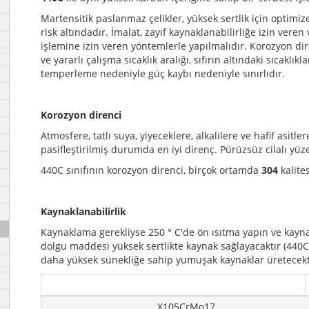
Martensitik paslanmaz çelikler, yüksek sertlik için optimize
risk altındadır. İmalat, zayıf kaynaklanabilirliğe izin veren 
işlemine izin veren yöntemlerle yapılmalıdır. Korozyon dir
ve yararlı çalışma sıcaklık aralığı, sıfırın altındaki sıcaklık
temperleme nedeniyle güç kaybı nedeniyle sınırlıdır.
Korozyon direnci
Atmosfere, tatlı suya, yiyeceklere, alkalilere ve hafif asitler
pasifleştirilmiş durumda en iyi direnç. Pürüzsüz cilalı yüz
440C sınıfının korozyon direnci, birçok ortamda
304
kalite
Kaynaklanabilirlik
Kaynaklama gerekliyse 250 ° C'de ön ısıtma yapın ve kaynağ
dolgu maddesi yüksek sertlikte kaynak sağlayacaktır (440
daha yüksek sünekliğe sahip yumuşak kaynaklar üretecekt
X105CrMo17