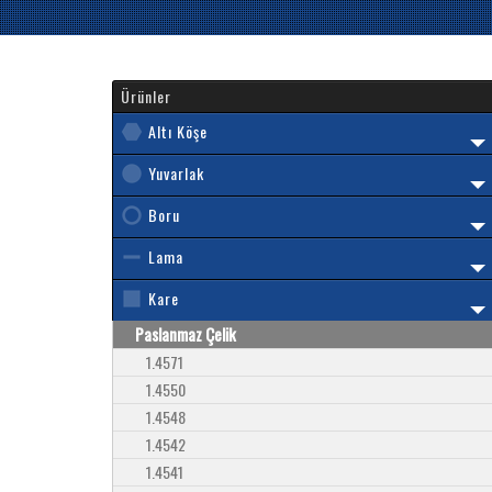
Ürünler
Altı Köşe
Yuvarlak
Boru
Lama
Kare
Paslanmaz Çelik
1.4571
1.4550
1.4548
1.4542
1.4541