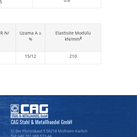
0.6
5
 R N/
Uzama A ≥
Elastisite Modülü
2
%
kN/mm
15/12
210
CAG Stahl & Metallhandel GmbH
In der Florinskaul 5 56218 Mülheim-Kärlich
Tel: +49 261 988 573 44