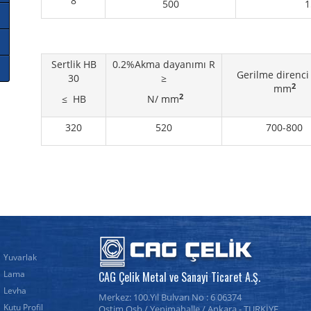
8
500
1
Sertlik HB
0.2%Akma dayanımı R
Gerilme direnci
30
≥
2
mm
2
≤ HB
N/ mm
320
520
700-800
Yuvarlak
Lama
CAG Çelik Metal ve Sanayi Ticaret A.Ş.
Levha
Merkez:
100.Yıl Bulvarı No : 6
06374
Kutu Profil
Ostim Osb /
Yenimahalle
/
Ankara
- TURKİYE