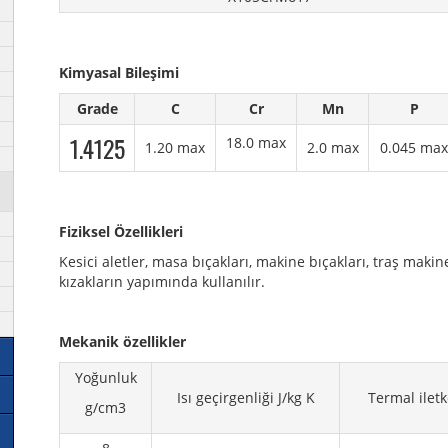
Kimyasal Bileşimi
Grade
C
Cr
Mn
P
1.4125
18.0 max
1.20 max
2.0 max
0.045 max
Fiziksel Özellikleri
Kesici aletler, masa bıçakları, makine bıçakları, traş makin
kızakların yapımında kullanılır.
Mekanik özellikler
Yoğunluk
Isı geçirgenliği J/kg K
Termal ilet
g/cm3