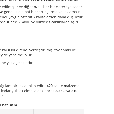
 edilmiştir ve diğer özellikler bir dereceye kadar
ve genellikle nihai bir sertleştirme ve tavlama ısıl
enci, yaygın östenitik kalitelerden daha düşüktür
larda süneklik kaybı ve yüksek sıcaklıklarda aşırı
e karşı iyi direnç. Sertleştirilmiş, tavlanmış ve
ey de yardımcı olur.
sine yaklaşmaktadır.
ı tam bir tavla takip edin.
420
kalite malzeme
C kadar yüksek olmasa da), ancak
309
veya
310
ir.
Ebat mm