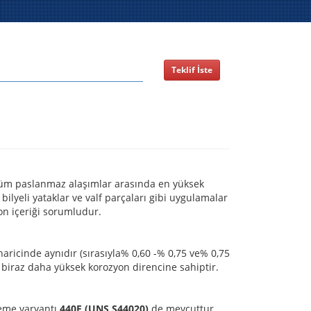
Teklif İste
 tüm paslanmaz alaşımlar arasında en yüksek
i bilyeli yataklar ve valf parçaları gibi uygulamalar
bon içeriği sorumludur.
haricinde aynıdır (sırasıyla% 0,60 -% 0,75 ve% 0,75
k biraz daha yüksek korozyon direncine sahiptir.
leme varyantı
440F (UNS S44020)
de mevcuttur.