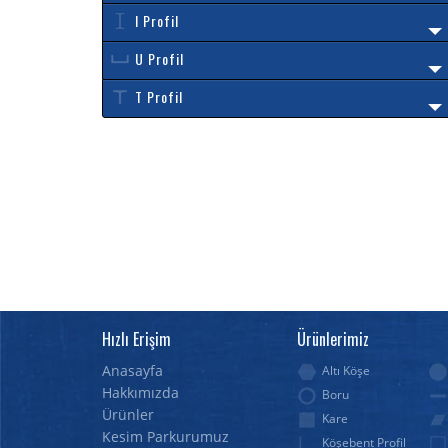
I Profil
U Profil
T Profil
Hızlı Erişim
Ürünlerimiz
Anasayfa
Altı Köşe
Hakkımızda
Boru
Ürünler
Kare
Kesim Parkurumuz
Köşebent Profil