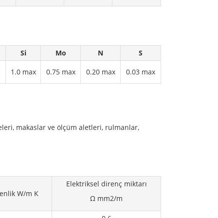
Si
Mo
N
S
1.0 max
0.75 max
0.20 max
0.03 max
eleri, makaslar ve ölçüm aletleri, rulmanlar,
Elektriksel direnç miktarı
kenlik W/m K
Ω mm2/m