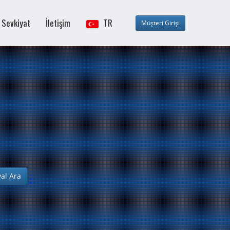
- Sevkiyat
İletişim
TR