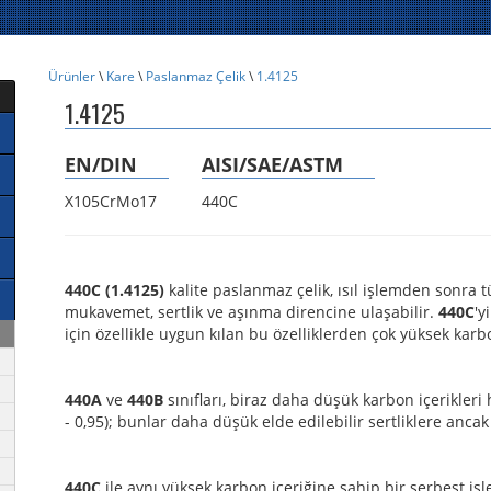
Ürünler
\
Kare
\
Paslanmaz Çelik
\
1.4125
1.4125
EN/DIN
AISI/SAE/ASTM
X105CrMo17
440C
440C (1.4125)
kalite paslanmaz çelik, ısıl işlemden sonra
mukavemet, sertlik ve aşınma direncine ulaşabilir.
440C
'y
için özellikle uygun kılan bu özelliklerden çok yüksek kar
440A
ve
440B
sınıfları, biraz daha düşük karbon içerikleri 
- 0,95); bunlar daha düşük elde edilebilir sertliklere anca
440C
ile aynı yüksek karbon içeriğine sahip bir serbest iş