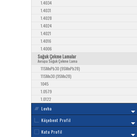
1.4034
1.4031
1.4028
1.4024
1.4021
1.4016
1.4006
Soğuk Çekme Lamalar
Avrupa Soğuk Çekme Lama
11SMnPb30 (9SMnPb28)
11SMn30 (9SMn28)
1045
1.0579
1.0122
Levha
Köşebent Profil
Kutu Profil