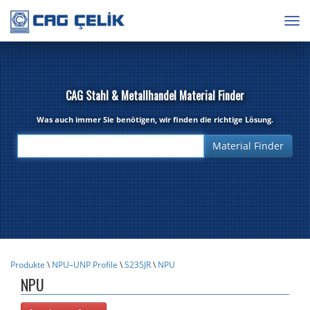
Togg
navig
CAG Stahl & Metallhandel Material Finder
Was auch immer Sie benötigen, wir finden die richtige Lösung.
Produkte
\
NPU–UNP Profile
\
S235JR
\
NPU
NPU