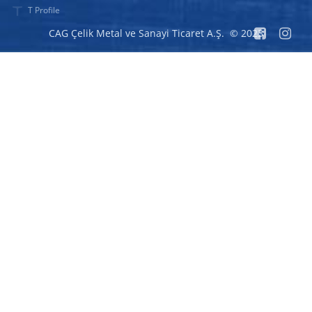
T Profile
CAG Çelik Metal ve Sanayi Ticaret A.Ş. © 2023