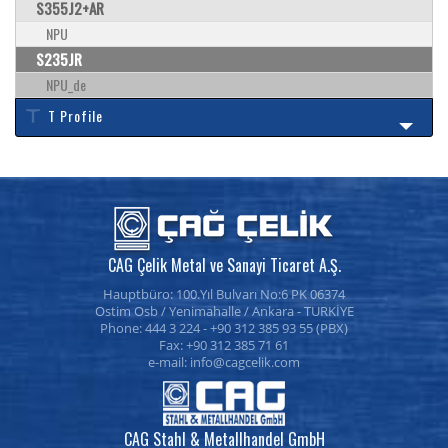
S355J2+AR
NPU
S235JR
NPU_de
T Profile
CAG Çelik Metal ve Sanayi Ticaret A.Ş.
Hauptbüro: 100.Yıl Bulvarı No:6 PK 06374
Ostim Osb / Yenimahalle / Ankara - TURKİYE
Phone: 444 3 224 - +90 312 385 93 55 (PBX)
Fax: +90 312 385 71 61
e-mail:
CAG Stahl & Metallhandel GmbH