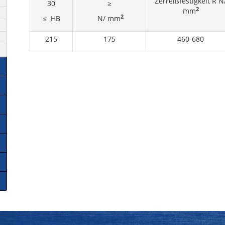
Zerreißfestigkeit R N
30
≥
2
mm
2
≤ HB
N/ mm
215
175
460-680