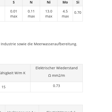
S
N
Ni
Mo
Si
0.01
0.11
13.0
4.5
0.70
max
max
max
max
Industrie sowie die Meerwasseraufbereitung.
Elektrischer Wiederstand
ähigkeit W/m K
Ω mm2/m
0.73
15