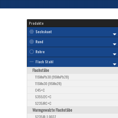
Produkte
Sechskant
Rund
Rohre
Flach Stahl
Flachstäbe
11SMnPb30 (9SMnPb28)
11SMn30 (9SMn28)
C45+C
S355J2C+C
S235JRC+C
Warmgewalzte Flachstäbe
S235JR-1.0037