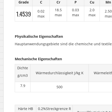
Grade
C
Cr
P
Cu
Mn
18.5
0.03
2.0
0.02
2.50
1.4539
max
max
max
max
max
Physikalische Eigenschaften
Hauptanwendungsgebiete sind die chemische und textile 
Mechanische Eigenschaften
Dichte
Wärmedurchlässigkeit J/kg K
Wärmeleitf
g/cm3
7.9
500
Härte HB
0.2%Streckgrenze R