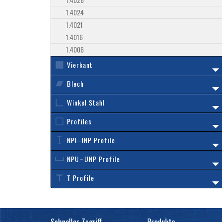
1.4024
1.4021
1.4016
1.4006
Vierkant
Blech
Winkel Stahl
Profiles
NPI–INP Profile
NPU–UNP Profile
T Profile