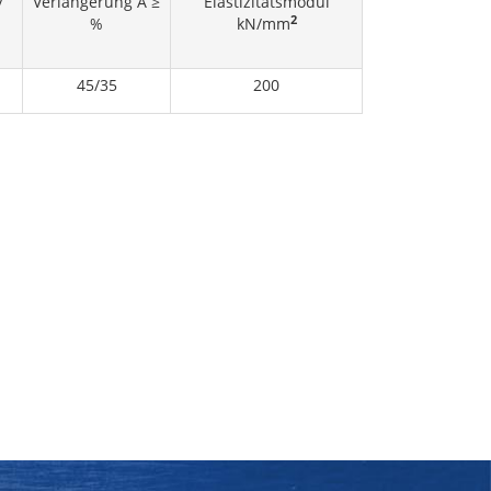
/
Verlängerung A ≥
Elastizitätsmodul
2
%
kN/mm
45/35
200