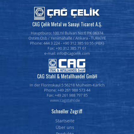
CAG Çelik Metal ve Sanayi Ticaret A.Ş.
Hauptbüro: 100.Yıl Bulvarı No:6 PK 06374
Ostim Osb / Yenimahalle / Ankara - TURKİYE
Phone: 444 3 224 - +90 312 385 93 55 (PBX)
Fax: +90 312 385 71 61
e-mail:
CAG Stahl & Metallhandel GmbH
In der Florinskaul 5 56218 Mülheim-Kärlich
Phone: +49 261 988 573 44
Fax: +49 261 988 797 85
www.cagstahl.de
Schneller Zugriff
Startseite
Über uns
Produkte