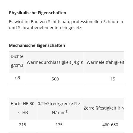
Physikalische Eigenschaften
Es wird im Bau von Schiffsbau, professionellen Schaufeln
und Schraubenelementen eingesetzt
Mechanische Eigenschaften
Dichte
Wärmedurchlässigkeit J/kg K
Wärmeleitfähigkeit W/
g/cm3
7.9
500
15
Härte HB 30
0.2%Streckgrenze R ≥
Zerreißfestigkeit R N/ 
2
≤ HB
N/ mm
215
175
460-680