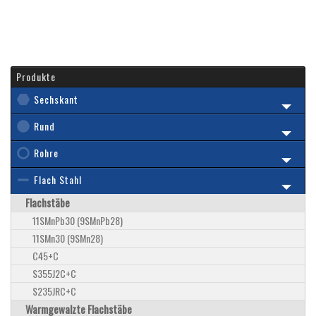
Produkte
Sechskant
Rund
Rohre
Flach Stahl
Flachstäbe
11SMnPb30 (9SMnPb28)
11SMn30 (9SMn28)
C45+C
S355J2C+C
S235JRC+C
Warmgewalzte Flachstäbe