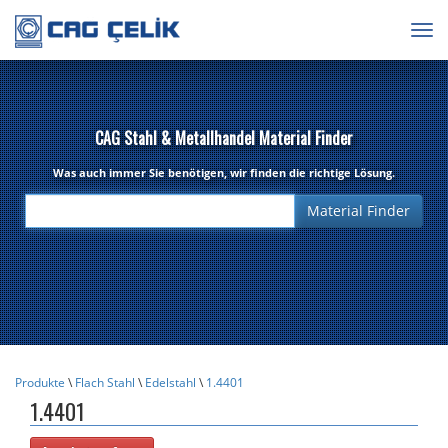
Togg
navig
CAG Stahl & Metallhandel Material Finder
Was auch immer Sie benötigen, wir finden die richtige Lösung.
Produkte
\
Flach Stahl
\
Edelstahl
\
1.4401
1.4401