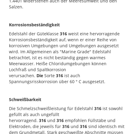
1.4401 widerstehen auch der Meeresumwelt und den
Salzen.
Korrosionsbeständigkeit
Edelstahl der Güteklasse
316
weist eine hervorragende
Korrosionsbeständigkeit auf, wenn er einer Reihe von
korrosiven Umgebungen und Umgebungen ausgesetzt
wird. Im Allgemeinen als "Marine Grade" Edelstahl
betrachtet, ist es nicht beständig gegen warmes
Meerwasser. Heiße Chloridumgebungen können
Lochfraß und Spaltkorrosion
verursachen.
Die
Sorte
316
ist auch
Spannungsrisskorrosion über 60 ° C ausgesetzt.
Schweißbarkeit
Die Schmelzschweißleistung für Edelstahl
316
ist sowohl
gefüllt als auch ungefüllt
hervorragend.
316
und
316
empfohlen Füllstäbe und
Elektroden, die jeweils für
316
und
316
sind identisch mit
dem Grundmetall. Stark geschweißte Abschnitte müssen