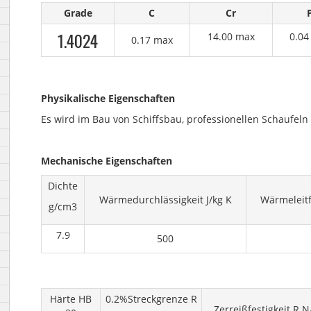
Grade
C
Cr
1.4024
14.00 max
0.04
0.17 max
Physikalische Eigenschaften
Es wird im Bau von Schiffsbau, professionellen Schaufe
Mechanische Eigenschaften
Dichte
Wärmedurchlässigkeit J/kg K
Wärmeleitf
g/cm3
7.9
500
Härte HB
0.2%Streckgrenze R
Zerreißfestigkeit R N