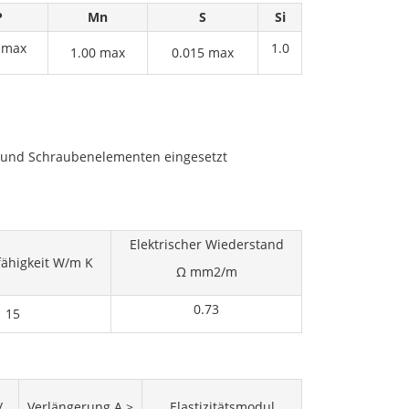
P
Mn
S
Si
 max
1.0
1.00 max
0.015 max
ln und Schraubenelementen eingesetzt
Elektrischer Wiederstand
ähigkeit W/m K
Ω mm2/m
0.73
15
/
Verlängerung A ≥
Elastizitätsmodul