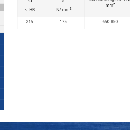
30
≥
2
mm
2
≤ HB
N/ mm
215
175
650-850