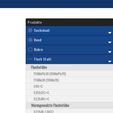
Produkte
Sechskant
Rund
Rohre
Flach Stahl
Flachstäbe
11SMnPb30 (9SMnPb28)
11SMn30 (9SMn28)
C45+C
S355J2C+C
S235JRC+C
Warmgewalzte Flachstäbe
S235JR-1.0037