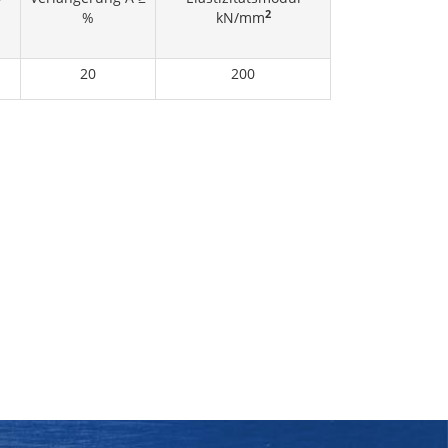
2
%
kN/mm
20
200